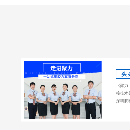
头 
《聚力
接技术
深耕胶粘