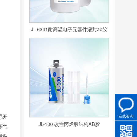
JL-6341耐高温电子元器件灌封ab胶
在线咨询
易开
JL-100 改性丙烯酸结构AB胶
等气
量裂