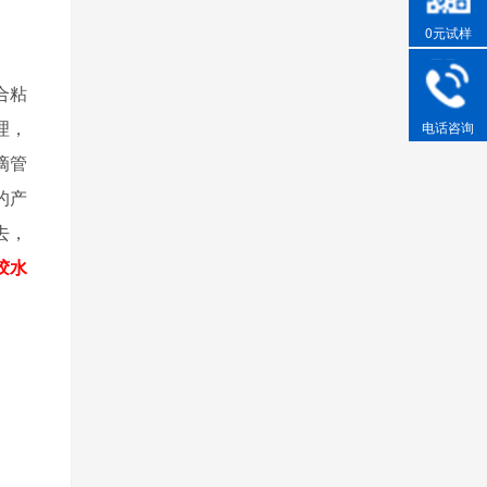
0元试样
合粘
理，
电话咨询
滴管
的产
去，
胶水