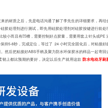
过来的材质之后，先是电话沟通了解了李先生的详细要求，再结
合硅胶处理剂进行测试，即先用硅胶处理剂对硅胶按键进行前处
比较小而且有凹槽，需要控制好点胶量，需要用套上针头或
PE
，保持
5-8
秒，完成定位，等过了
24
小时完全固化后，对粘接好
果。然后把粘接好
ABS
手柄及聚力
防水环保胶水
的样品一起寄回
柔韧上都比预期的要好，决定以后生产就用这款
防水电动牙刷