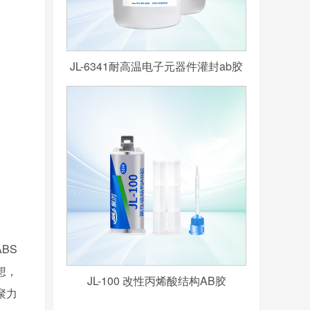
JL-6341耐高温电子元器件灌封ab胶
ABS
想，
JL-100 改性丙烯酸结构AB胶
聚力