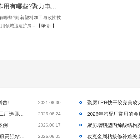
PP处理剂作用有哪些?聚力电子胶小编为您科普!
用有哪些?随着塑料加工与改性技
用领域迅速扩展...
【详情+】
普!
聚厉TPR快干胶完美攻
2021.08.30
2026年高温工厂胶粘剂选购指南:400度高温工厂选哪一家才能稳得住生产线？
2026.06.24
案例
聚厉增韧型丙烯酸结构胶
2026.06.17
建材SPC石晶板粘接实测:聚厉瞬间胶解锁无痕高强粘接方案
攻克金属粘接修补难关
2026.06.03