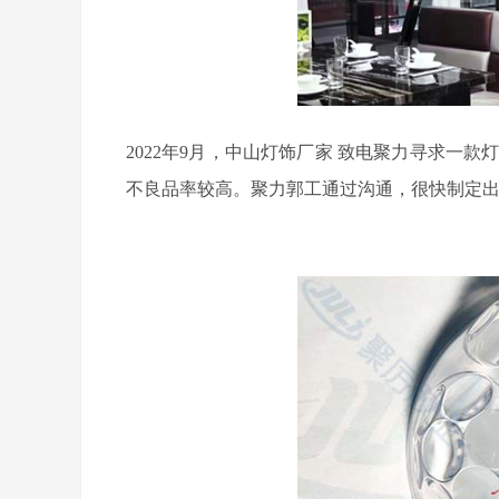
2022
年
9
月，
中山灯饰厂家
致电聚力寻求一款
不良品率较高
。聚力
郭工
通过沟通，
很快制定