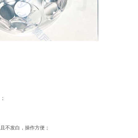
高
；
痕且不发白，操作方便；