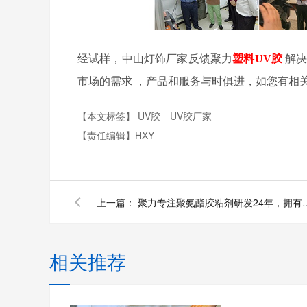
经试样，中山灯饰厂家反馈聚力
塑料
UV
胶
解
市场的需
求
，产品和服务与时俱进，如您有相
【本文标签】
UV胶
UV胶厂家
【责任编辑】
HXY
上一篇：
聚力专注聚氨酯胶粘剂研发24年
相关推荐