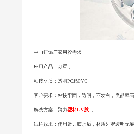
中山灯饰厂家
用胶需求：
应用产品：灯罩；
粘接材质：透明
PC
粘
PVC
；
客户要求：粘接牢固，透明，不发白
，良品率
解决方案：聚力
塑料
UV
胶
；
试样效果：使用聚力
胶水
后，材质外观透明无