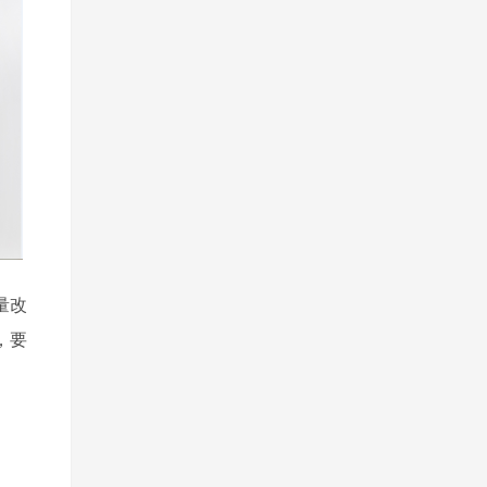
量改
，要