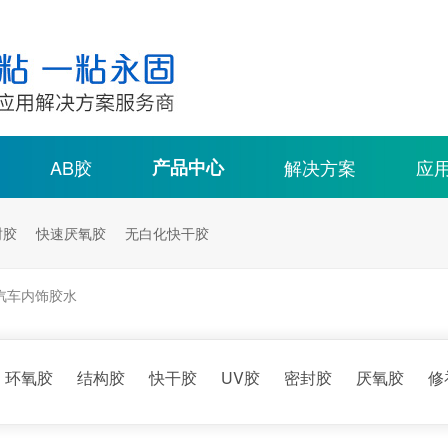
AB胶
产品中心
解决方案
应
封胶
快速厌氧胶
无白化快干胶
汽车内饰胶水
环氧胶
结构胶
快干胶
UV胶
密封胶
厌氧胶
修